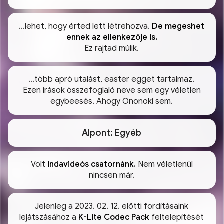
...lehet, hogy érted lett létrehozva.
De megeshet
ennek az ellenkezője is.
Ez rajtad múlik.
...több apró utalást, easter egget tartalmaz.
Ezen írások összefoglaló neve sem egy véletlen
egybeesés. Ahogy Ononoki sem.
Alpont: Egyéb
Volt
indavideós csatornánk.
Nem véletlenül
nincsen már.
Jelenleg a 2023. 02. 12. előtti fordításaink
lejátszásához a
K-Lite Codec Pack
feltelepítését