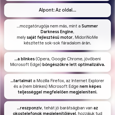
Alpont: Az oldal...
...mozgatórugója nem más, mint a
Summer
Darkness Engine
,
mely
saját fejlesztésű motor
, MidoriNoMe
készítette sok-sok fáradalom árán.
...a blinkes
(Opera, Google Chrome, jövőbeni
Microsoft Edge)
böngészőkre lett optimalizálva.
...tartalmát
a Mozilla Firefox, az Internet Explorer
és a (nem blinkes) Microsoft Edge
nem képes
teljességgel megfelelően megjeleníteni.
...reszponzív
, tehát jó barátságban van
az
okostelefonok megjelenítőjével
, hozzájuk tud