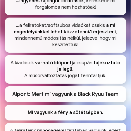
...ingyenes rajongói fordítások
, kereskedelmi
forgalomba nem hozhatóak!
...a feliratokat/softsubos videókat csakis
a mi
engedélyünkkel lehet közzétenni/terjeszteni
,
mindennemű módosítás nélkül, jelezve, hogy mi
készítettük!
A kiadások
várható időpontja
csupán
tájékoztató
jellegű.
A műsorváltoztatás jogát fenntartjuk.
Alpont: Mert mi vagyunk a Black Ryuu Team
Mi vagyunk a fény a sötétségben.
A felirataink
minőségével
tisztában vagyunk, ezért