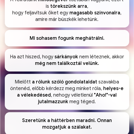
is
törekszünk arra
,
hogy feljavítsuk őket egy
magasabb színvonalra
,
amire már büszkék lehetünk.
Mi sohasem fogunk meghátrálni.
Ha azt hiszed, hogy
sárkányok
nem léteznek, akkor
még nem találkoztál velünk.
Mielőtt
a rólunk szóló gondolataidat
szavakba
öntenéd, előbb kérdezz meg minket róla,
helyes-e
a vélekedésed
, nehogy véletlenül
"Aho!"-val
jutalmazzunk
meg téged.
Szeretünk a háttérben maradni. Onnan
mozgatjuk a szálakat.