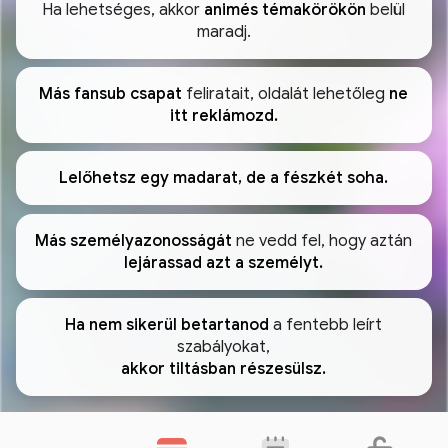
Ha lehetséges, akkor
animés témakörökön
belül
maradj.
Más fansub csapat
feliratait, oldalát lehetőleg
ne
itt reklámozd.
Lelőhetsz egy madarat, de a fészkét soha.
Más személyazonosságát
ne vedd fel, hogy aztán
lejárassad azt a személyt.
Ha nem sikerül betartanod
a fentebb leírt
szabályokat,
akkor tiltásban részesülsz.