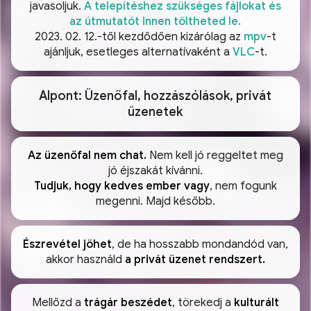
javasoljuk.
A telepítéshez szükséges fájlokat és
az útmutatót innen töltheted le.
2023. 02. 12.-től kezdődően kizárólag az
mpv
-t
ajánljuk, esetleges alternatívaként a
VLC
-t.
Alpont: Üzenőfal, hozzászólások, privát
üzenetek
Az üzenőfal nem chat.
Nem kell jó reggeltet meg
jó éjszakát kívánni.
Tudjuk, hogy kedves ember vagy
, nem fogunk
megenni. Majd később.
Észrevétel jöhet
, de ha hosszabb mondandód van,
akkor használd
a privát üzenet rendszert.
Mellőzd a
trágár beszédet
, törekedj a
kulturált