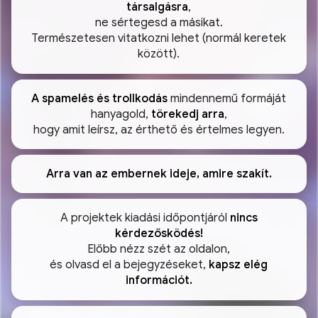
társalgásra
,
ne sértegesd a másikat.
Természetesen vitatkozni lehet (normál keretek
között).
A spamelés és trollkodás
mindennemű formáját
hanyagold,
törekedj arra
,
hogy amit leírsz, az érthető és értelmes legyen.
Arra van az embernek ideje, amire szakít.
A projektek kiadási időpontjáról
nincs
kérdezősködés!
Előbb nézz szét az oldalon,
és olvasd el a bejegyzéseket,
kapsz elég
információt.