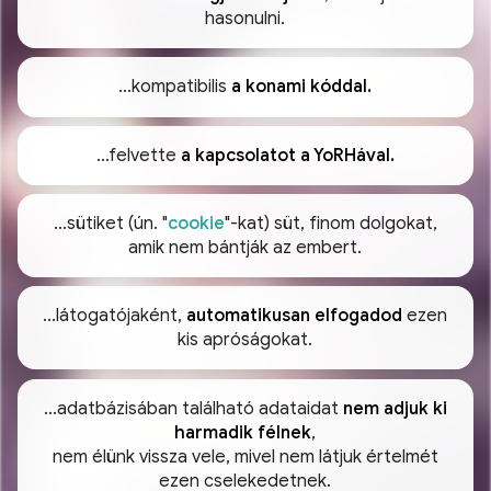
hasonulni.
...kompatibilis
a konami kóddal.
...felvette
a kapcsolatot a YoRHával.
...sütiket (ún. "
cookie
"-kat) süt, finom dolgokat,
amik nem bántják az embert.
...látogatójaként,
automatikusan elfogadod
ezen
kis apróságokat.
...adatbázisában található adataidat
nem adjuk ki
harmadik félnek
,
nem élünk vissza vele, mivel nem látjuk értelmét
ezen cselekedetnek.